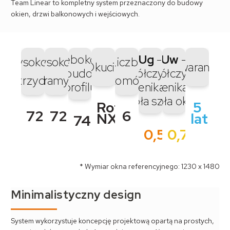
Team Linear to kompletny system przeznaczony do budowy
okien, drzwi balkonowych i wejściowych.
Głębokość
Ug
-
Uw
-
Wysokość
Wysokość
Liczba
Okucie
Gwarancja
zabudowy
współczynnik
współczynnik
skrzydła
ramy
komór
profilu
przenikania
przenikania
ciepła szyby
ciepła okna*
Roto
5
72mm
72mm
6
NX
lat
74mm
0,5[W/m2K]
0,76[W/
* Wymiar okna referencyjnego: 1230 x 1480
Minimalistyczny design
System wykorzystuje koncepcję projektową opartą na prostych,