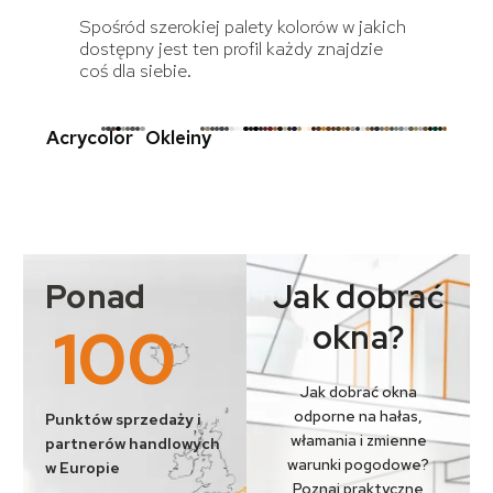
Spośród szerokiej palety kolorów w jakich
dostępny jest ten profil każdy znajdzie
coś dla siebie.
Acrycolor
Okleiny
Ponad
Jak dobrać
100
okna?
Jak dobrać okna
odporne na hałas,
Punktów sprzedaży i
włamania i zmienne
partnerów handlowych
warunki pogodowe?
w Europie
Poznaj praktyczne